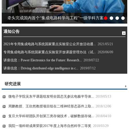
牵头完成国内首个“集成电路科学与工程”一级学科方案...
通知公告
2021年专用集成电路与系统国家重点实验室公众开放活动通...
2021/05/21
专用集成电路与系统国家重点实验室开放课题管理办法（试...
2020/06/09
讲座信息：Power Electronics for the Future: Research...
2019/07/22
讲座信息：Driving distributed edge intelligence in c...
2019/07/12
研究进展
微电子学院吴东平课题组发明全固态无参比电极半导体...
2019/05/13
周鹏教授、王欣然教授项目组在二维神经形态器件上取...
2018/12/06
复旦大学科研团队开创第三类存储技术，破解数据存储...
2018/04/10
我院一项科研成果荣获2017年度上海市自然科学二等奖
2018/03/29