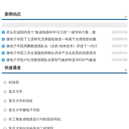
新闻动态
牵头完成国内首个“集成电路科学与工程”一级学科方案，微
2020/12/04
电子学院院长张...
微电子学院丁士进研究员课题组报道一种基于光谱投影的颜
2020/09/18
色感知器件
微电子学院周鹏教授团队在《自然·纳米技术》评述下一代计
2020/07/10
算技术中的二维...
微电子学院江安全课题组研制出具有产业化前景的高密度存
2020/06/16
算一体化非易失性...
微电子学院卢红亮教授团队在新型气敏材料及MEMS气敏器
2020/05/08
件研究中取得新进展
快速通道
科技部
复旦大学
复旦大学科技处
复旦大学微电子学院
长三角集成电路设计与制造协同创...
复旦大学信息科学与工程学院